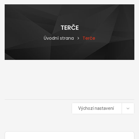
TERČE
Úvodní strana
Terče
Výchozí nastavení