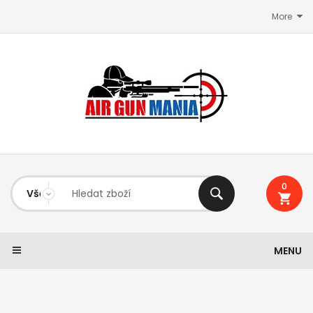
More
0
MENU