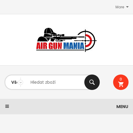
More
0
MENU