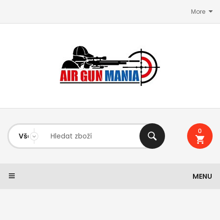
More
0
MENU