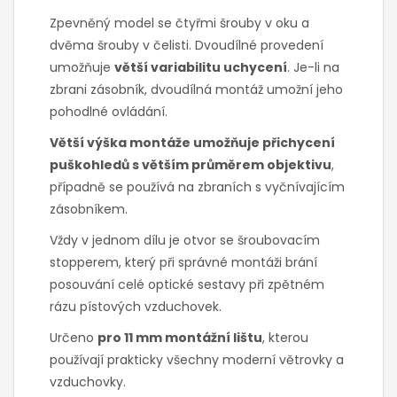
Zpevněný model se čtyřmi šrouby v oku a
dvěma šrouby v čelisti. Dvoudílné provedení
umožňuje
větší variabilitu uchycení
. Je-li na
zbrani zásobník, dvoudílná montáž umožní jeho
pohodlné ovládání.
Větší výška montáže umožňuje přichycení
puškohledů s větším průměrem objektivu
,
případně se používá na zbraních s vyčnívajícím
zásobníkem.
Vždy v jednom dílu je otvor se šroubovacím
stopperem, který při správné montáži brání
posouvání celé optické sestavy při zpětném
rázu pístových vzduchovek.
Určeno
pro 11 mm montážní lištu
, kterou
používají prakticky všechny moderní větrovky a
vzduchovky.