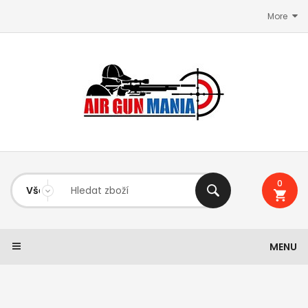
More
0
MENU