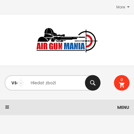
More
0
MENU