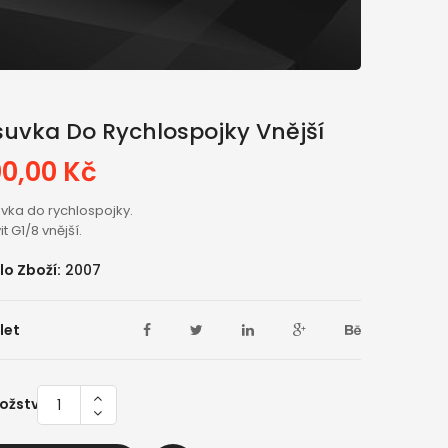
suvka Do Rychlospojky Vnější
00,00 Kč
vka do rychlospojky.
it G1/8 vnější.
lo Zboží:
2007
let
ožství