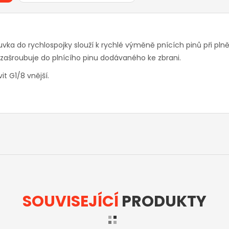
uvka do rychlospojky slouží k rychlé výměně pnících pinů při pl
 zašroubuje do plnícího pinu dodávaného ke zbrani.
it G1/8 vnější.
SOUVISEJÍCÍ
PRODUKTY