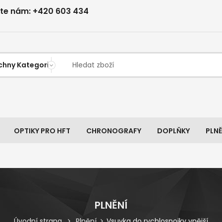
jte nám: +420 603 434
OPTIKY PRO HFT
CHRONOGRAFY
DOPLŇKY
PLNĚ
PLNĚNÍ
Úvodní strana
Plnění
Vsuvka do rychlospojky vnější