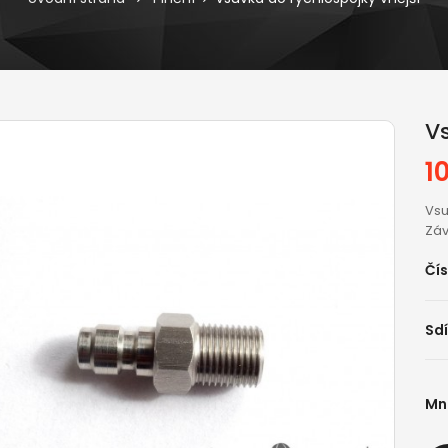
V
1
Vsu
Záv
Čís
Sdí
Mn