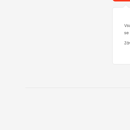
Vs
se
Záv