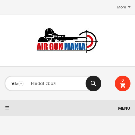
More
0
MENU