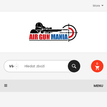
More
0
MENU