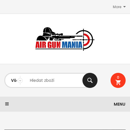
More
0
MENU