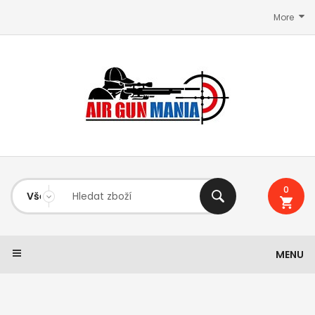
More
0
MENU